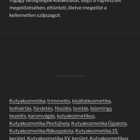
fogágy betegségek kialakulását, segít a fogvesztés
megelőzésében, eltünteti, illetve megelőzi a
kellemetlen szájszagot.
Kutyakozmetika
,
trimmelés
,
kisállatkozmetika
,
bolhaírtás
,
fürdetés
,
fésülés
,
bontás
,
bűzmirigy
kezelés
,
karomvágás
,
kutyakozmetikus
,
Kutyakozmetika Pestújhely
,
Kutyakozmetika Újpalota
,
Kutyakozmetika Rákospalota
,
Kutyakozmetika 15.
kerület
,
Kutyakozmetika XV. kerület
,
Kutyakozmetikus