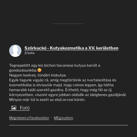
Szőrkuckó - Kutyakozmetika a XV. kerületben
2 hete
Tegnapelőtt egy kis bichon havanese kutyus került a
gondozásunkba.
Nagyon kedves, tündéri kiskutya.
Egyik tagunk vigyáz rá, amíg megtörténik az ivartalanítása és
kozmetikába is elvisszük majd, hogy csinos legyen, így hátha
hamarabb talál szerető gazdira. Érthető, hogy még fél az új
környezetben, viszont egyre jobban oldódik az ideiglenes gazdijánál.
Minyon már túl is esett az első orvosi körén.
Fotó
Megnézem a Facebookon
·
MEgosztom