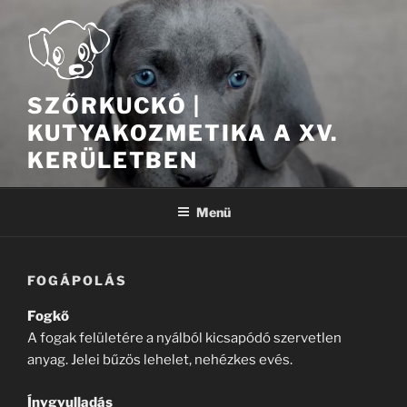
Tartalomhoz
SZŐRKUCKÓ |
KUTYAKOZMETIKA A XV.
KERÜLETBEN
Menü
FOGÁPOLÁS
Fogkő
A fogak felületére a nyálból kicsapódó szervetlen
anyag. Jelei bűzös lehelet, nehézkes evés.
Ínygyulladás