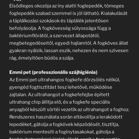
Elsődleges okozója az íny alatti foglepedék, tömeges
foglepedék szabad szemmel is jól látható. Kialakulását
a táplálkozási szokások és táplálék jelentősen
befolyásolja. A fogkövesség súlyossága függ a
baktériumflórától, a szervezet állapotától,
megbetegedéseitől, egyedi hajlamtól. A fogköves állat
gyakran nyálzik, lassan eszik, nehezen és nem szívesen
rág, émelyítően büdös a szája.
Emmi pet (professzionális szájhigiénia)
Az Emmi pet ultrahangos fogkefe dörzsölés nélkül,
gyengéd fogtisztítást tesz lehetővé, működése
zajtalan. Az ultrahangot a fogkefefejbe épített
ultrahang chip állítja elő, és a fogkefe speciális
anyagból készült sörtéi vezetik az ultrahangot a foghoz.
Rendszeres használata során eltávolítja a lerakódott
lepedéket, gátolja a fogkövek képződését, tisztítja,
baktérium mentesíti a fogínytasakokat, gátolja a