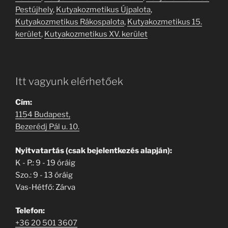
Pestújhely
,
Kutyakozmetikus Újpalota
,
Kutyakozmetikus Rákospalota
,
Kutyakozmetikus 15.
kerület
,
Kutyakozmetikus XV. kerület
Itt vagyunk elérhetőek
Cím:
1154 Budapest,
Bezerédj Pál u. 10.
Nyitvatartás (csak bejelentkezés alapján):
K - P.: 9 - 19 óráig
Szo.: 9 - 13 óráig
Vas-Hétfő: Zárva
Telefon:
+36 20 501 3607