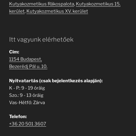
Kutyakozmetikus Rákospalota
,
Kutyakozmetikus 15.
kerület
,
Kutyakozmetikus XV. kerület
Itt vagyunk elérhetőek
Cím:
1154 Budapest,
Bezerédj Pál u. 10.
Nyitvatartás (csak bejelentkezés alapján):
K - P.: 9 - 19 óráig
Szo.: 9 - 13 óráig
Vas-Hétfő: Zárva
Telefon:
+36 20 501 3607