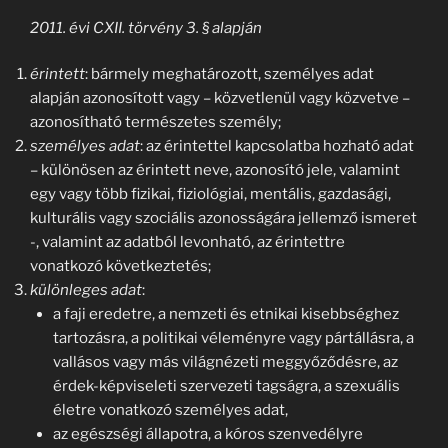
2011. évi CXII. törvény 3. § alapján
érintett
: bármely meghatározott, személyes adat
alapján azonosított vagy – közvetlenül vagy közvetve –
azonosítható természetes személy;
személyes adat
: az érintettel kapcsolatba hozható adat
– különösen az érintett neve, azonosító jele, valamint
egy vagy több fizikai, fiziológiai, mentális, gazdasági,
kulturális vagy szociális azonosságára jellemző ismeret
-, valamint az adatból levonható, az érintettre
vonatkozó következtetés;
különleges adat
:
a faji eredetre, a nemzeti és etnikai kisebbséghez
tartozásra, a politikai véleményre vagy pártállásra, a
vallásos vagy más világnézeti meggyőződésre, az
érdek-képviseleti szervezeti tagságra, a szexuális
életre vonatkozó személyes adat,
az egészségi állapotra, a kóros szenvedélyre