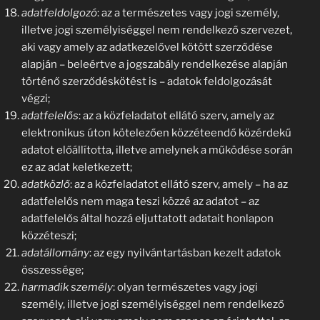
adatfeldolgozó
: az a természetes vagy jogi személy,
illetve jogi személyiséggel nem rendelkező szervezet,
aki vagy amely az adatkezelővel kötött szerződése
alapján – beleértve a jogszabály rendelkezése alapján
történő szerződéskötést is – adatok feldolgozását
végzi;
adatfelelős
: az a közfeladatot ellátó szerv, amely az
elektronikus úton kötelezően közzéteendő közérdekű
adatot előállította, illetve amelynek a működése során
ez az adat keletkezett;
adatközlő
: az a közfeladatot ellátó szerv, amely – ha az
adatfelelős nem maga teszi közzé az adatot – az
adatfelelős által hozzá eljuttatott adatait honlapon
közzéteszi;
adatállomány
: az egy nyilvántartásban kezelt adatok
összessége;
harmadik személy
: olyan természetes vagy jogi
személy, illetve jogi személyiséggel nem rendelkező