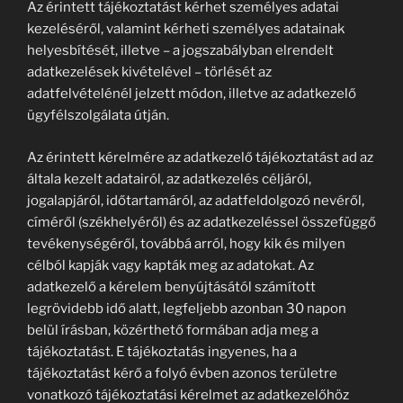
Az érintett tájékoztatást kérhet személyes adatai
kezeléséről, valamint kérheti személyes adatainak
helyesbítését, illetve – a jogszabályban elrendelt
adatkezelések kivételével – törlését az
adatfelvételénél jelzett módon, illetve az adatkezelő
ügyfélszolgálata útján.
Az érintett kérelmére az adatkezelő tájékoztatást ad az
általa kezelt adatairól, az adatkezelés céljáról,
jogalapjáról, időtartamáról, az adatfeldolgozó nevéről,
címéről (székhelyéről) és az adatkezeléssel összefüggő
tevékenységéről, továbbá arról, hogy kik és milyen
célból kapják vagy kapták meg az adatokat. Az
adatkezelő a kérelem benyújtásától számított
legrövidebb idő alatt, legfeljebb azonban 30 napon
belül írásban, közérthető formában adja meg a
tájékoztatást. E tájékoztatás ingyenes, ha a
tájékoztatást kérő a folyó évben azonos területre
vonatkozó tájékoztatási kérelmet az adatkezelőhöz