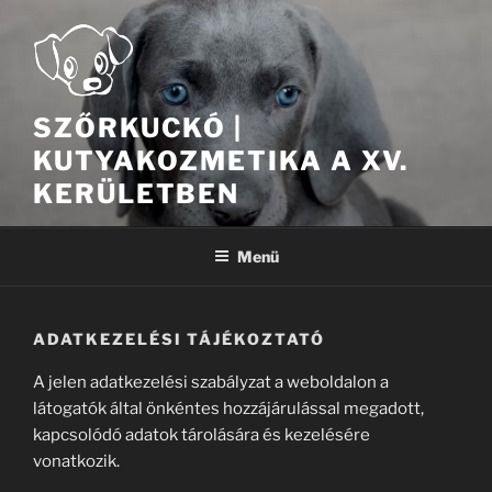
Tartalomhoz
SZŐRKUCKÓ |
KUTYAKOZMETIKA A XV.
KERÜLETBEN
Menü
ADATKEZELÉSI TÁJÉKOZTATÓ
A jelen adatkezelési szabályzat a weboldalon a
látogatók által önkéntes hozzájárulással megadott,
kapcsolódó adatok tárolására és kezelésére
vonatkozik.