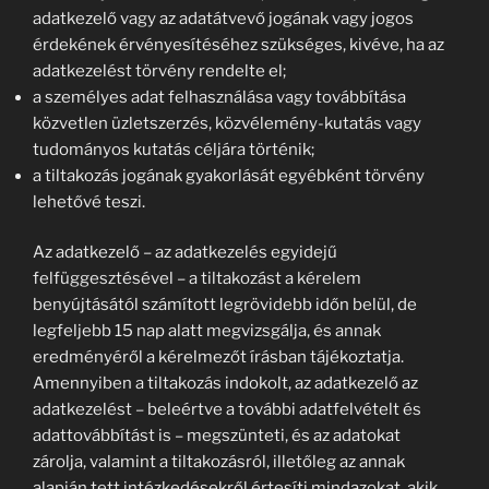
adatkezelő vagy az adatátvevő jogának vagy jogos
érdekének érvényesítéséhez szükséges, kivéve, ha az
adatkezelést törvény rendelte el;
a személyes adat felhasználása vagy továbbítása
közvetlen üzletszerzés, közvélemény-kutatás vagy
tudományos kutatás céljára történik;
a tiltakozás jogának gyakorlását egyébként törvény
lehetővé teszi.
Az adatkezelő – az adatkezelés egyidejű
felfüggesztésével – a tiltakozást a kérelem
benyújtásától számított legrövidebb időn belül, de
legfeljebb 15 nap alatt megvizsgálja, és annak
eredményéről a kérelmezőt írásban tájékoztatja.
Amennyiben a tiltakozás indokolt, az adatkezelő az
adatkezelést – beleértve a további adatfelvételt és
adattovábbítást is – megszünteti, és az adatokat
zárolja, valamint a tiltakozásról, illetőleg az annak
alapján tett intézkedésekről értesíti mindazokat, akik