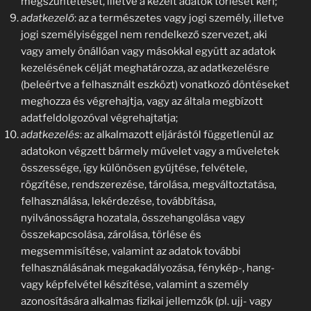
megszüntetését, illetve a kezelt adatok törlését kéri;
adatkezelő
: az a természetes vagy jogi személy, illetve
jogi személyiséggel nem rendelkező szervezet, aki
vagy amely önállóan vagy másokkal együtt az adatok
kezelésének célját meghatározza, az adatkezelésre
(beleértve a felhasznált eszközt) vonatkozó döntéseket
meghozza és végrehajtja, vagy az általa megbízott
adatfeldolgozóval végrehajtatja;
adatkezelés
: az alkalmazott eljárástól függetlenül az
adatokon végzett bármely művelet vagy a műveletek
összessége, így különösen gyűjtése, felvétele,
rögzítése, rendszerezése, tárolása, megváltoztatása,
felhasználása, lekérdezése, továbbítása,
nyilvánosságra hozatala, összehangolása vagy
összekapcsolása, zárolása, törlése és
megsemmisítése, valamint az adatok további
felhasználásának megakadályozása, fénykép-, hang-
vagy képfelvétel készítése, valamint a személy
azonosítására alkalmas fizikai jellemzők (pl. ujj- vagy