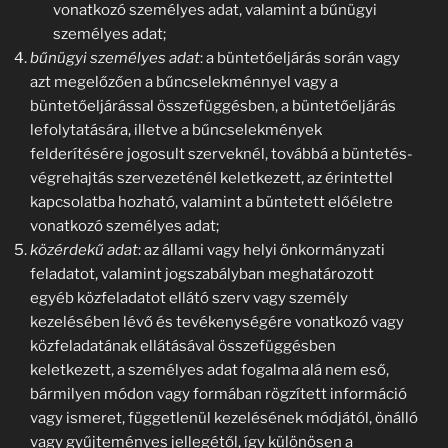
vonatkozó személyes adat, valamint a bűnügyi
személyes adat;
bűnügyi személyes adat
: a büntetőeljárás során vagy
azt megelőzően a bűncselekménnyel vagy a
büntetőeljárással összefüggésben, a büntetőeljárás
lefolytatására, illetve a bűncselekmények
felderítésére jogosult szerveknél, továbbá a büntetés-
végrehajtás szervezeténél keletkezett, az érintettel
kapcsolatba hozható, valamint a büntetett előéletre
vonatkozó személyes adat;
közérdekű adat
: az állami vagy helyi önkormányzati
feladatot, valamint jogszabályban meghatározott
egyéb közfeladatot ellátó szerv vagy személy
kezelésében lévő és tevékenységére vonatkozó vagy
közfeladatának ellátásával összefüggésben
keletkezett, a személyes adat fogalma alá nem eső,
bármilyen módon vagy formában rögzített információ
vagy ismeret, függetlenül kezelésének módjától, önálló
vagy gyűjteményes jellegétől, így különösen a