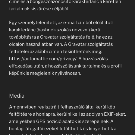
címe és a böngészőazonosító karakterlánc a kéretlen
tartalmak kiszűrése céljából.
Egy személytelenített, az e-mail címből előállított
karakterlánc (hashnek szokás nevezni) kerül
továbbításra a Gravatar szolgáltatás felé, ha ez az
oldalon használatban van. A Gravatar szolgáltatás
feltételei az alábbi címen tekinthetőek meg:
https://automattic.com/privacy/. A hozzászólás
elfogadása után, a hozzászólásunk tartalma és a profil
képünk is megjelenik nyilvánosan.
Média
Amennyiben regisztrált felhasználó által kerül kép
feltöltésre a honlapra, kerülni kell az az olyan EXIF-eket,
amelyekben GPS pozíció adatok is szerepelnek. A
honlap látogatói ezeket letölthetik és kinyerhetik a