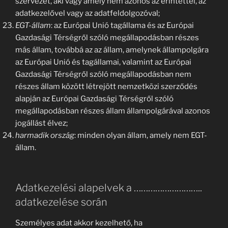
szervezet, aki vagy amely nem azonos az érintettel, az
adatkezelővel vagy az adatfeldolgozóval;
EGT-állam
: az Európai Unió tagállama és az Európai
Gazdasági Térségről szóló megállapodásban részes
más állam, továbbá az az állam, amelynek állampolgára
az Európai Unió és tagállamai, valamint az Európai
Gazdasági Térségről szóló megállapodásban nem
részes állam között létrejött nemzetközi szerződés
alapján az Európai Gazdasági Térségről szóló
megállapodásban részes állam állampolgárával azonos
jogállást élvez;
harmadik ország
: minden olyan állam, amely nem EGT-
állam.
Adatkezelési alapelvek a ………………………..
adatkezelése során
Személyes adat akkor kezelhető, ha