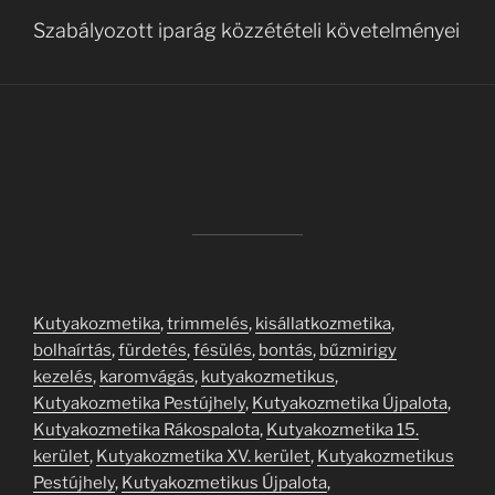
Szabályozott iparág közzétételi követelményei
Kutyakozmetika
,
trimmelés
,
kisállatkozmetika
,
bolhaírtás
,
fürdetés
,
fésülés
,
bontás
,
bűzmirigy
kezelés
,
karomvágás
,
kutyakozmetikus
,
Kutyakozmetika Pestújhely
,
Kutyakozmetika Újpalota
,
Kutyakozmetika Rákospalota
,
Kutyakozmetika 15.
kerület
,
Kutyakozmetika XV. kerület
,
Kutyakozmetikus
Pestújhely
,
Kutyakozmetikus Újpalota
,