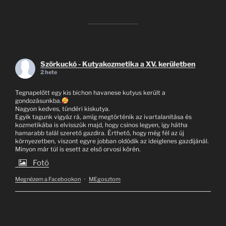
Szőrkuckó - Kutyakozmetika a XV. kerületben
2 hete
Tegnapelőtt egy kis bichon havanese kutyus került a
gondozásunkba.
Nagyon kedves, tündéri kiskutya.
Egyik tagunk vigyáz rá, amíg megtörténik az ivartalanítása és
kozmetikába is elvisszük majd, hogy csinos legyen, így hátha
hamarabb talál szerető gazdira. Érthető, hogy még fél az új
környezetben, viszont egyre jobban oldódik az ideiglenes gazdijánál.
Minyon már túl is esett az első orvosi körén.
Fotó
Megnézem a Facebookon
·
MEgosztom