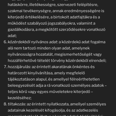
hatáskörre, illetékességre, szervezeti felépítésre,
szakmai tevékenységre, annak eredményességére is
kiterjedő értékelésére, a birtokolt adatfajtákra és a
működést szabályozó jogszabályokra, valamint a
gazdálkodásra, a megkötött szerződésekre vonatkozó
adat;
közérdekből nyilvános adat
: a közérdekű adat fogalma
alá nem tartozó minden olyan adat, amelynek
nyilvánosságra hozatalát, megismerhetőségét vagy
hozzáférhetővé tételét törvény közérdekből elrendeli;
hozzájárulás
: az érintett akaratának önkéntes és
határozott kinyilvánítása, amely megfelelő
tájékoztatáson alapul, és amellyel félreérthetetlen
beleegyezését adja a rá vonatkozó személyes adatok –
teljes körű vagy egyes műveletekre kiterjedő –
kezeléséhez;
tiltakozás
: az érintett nyilatkozata, amellyel személyes
adatainak kezelését kifogásolja, és az adatkezelés