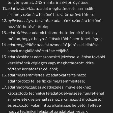
tenyérnyomat, DNS-minta, íriszkép) rögzítése;
adattovábbítás
: az adat meghatározott harmadik
személy számára történő hozzáférhetővé tétele;
nyilvánosságra hozatal
: az adat bárki számára történő
hozzáférhetővé tétele;
adattörlés
: az adatok felismerhetetlenné tétele oly
módon, hogy a helyreállításuk többé nem lehetséges;
adatmegjelölés
: az adat azonosító jelzéssel ellátása
annak megkülönböztetése céljából;
adatzárolás
: az adat azonosító jelzéssel ellátása további
kezelésének végleges vagy meghatározott időre
történő korlátozása céljából;
adatmegsemmisítés
: az adatokat tartalmazó
adathordozó teljes fizikai megsemmisítése;
adatfeldolgozás
: az adatkezelési műveletekhez
kapcsolódó technikai feladatok elvégzése, függetlenül
a műveletek végrehajtásához alkalmazott módszertől
és eszköztől, valamint az alkalmazás helyétől, feltéve
hogy a technikai feladatot az adatokon végzik;