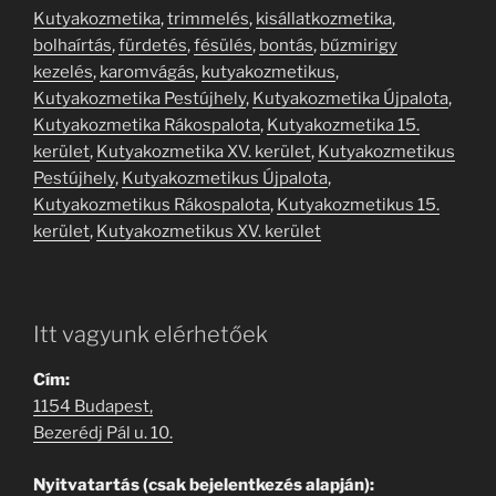
Kutyakozmetika
,
trimmelés
,
kisállatkozmetika
,
bolhaírtás
,
fürdetés
,
fésülés
,
bontás
,
bűzmirigy
kezelés
,
karomvágás
,
kutyakozmetikus
,
Kutyakozmetika Pestújhely
,
Kutyakozmetika Újpalota
,
Kutyakozmetika Rákospalota
,
Kutyakozmetika 15.
kerület
,
Kutyakozmetika XV. kerület
,
Kutyakozmetikus
Pestújhely
,
Kutyakozmetikus Újpalota
,
Kutyakozmetikus Rákospalota
,
Kutyakozmetikus 15.
kerület
,
Kutyakozmetikus XV. kerület
Itt vagyunk elérhetőek
Cím:
1154 Budapest,
Bezerédj Pál u. 10.
Nyitvatartás (csak bejelentkezés alapján):