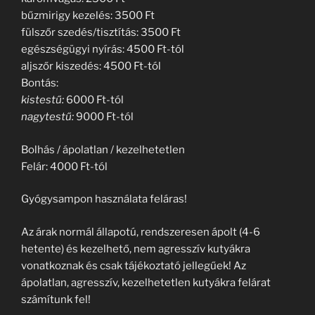
bűzmirigy kezelés: 3500 Ft
fülszőr szedés/tisztítás: 3500 Ft
egészségügyi nyírás: 4500 Ft-tól
aljszőr kiszedés: 4500 Ft-tól
Bontás:
kistestű:
6000 Ft-tól
nagytestű:
9000 Ft-tól
Bolhás / ápolatlan / kezelhetetlen
Felár: 4000 Ft-tól
Gyógysampon használata feláras!
Az árak normál állapotú, rendszeresen ápolt (4-6
hetente) és kezelhető, nem agresszív kutyákra
vonatkoznak és csak tájékoztató jellegűek! Az
ápolatlan, agresszív, kezelhetetlen kutyákra felárat
számítunk fel!