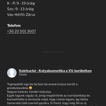
K - P.: 9 - 19 óráig
Szo.: 9 - 13 óráig
Vas-Hétfő: Zárva
Telefon:
+36 20 501 3607
Szőrkuckó - Kutyakozmetika a XV. kerületben
2 hete
Tegnapelőtt egy kis bichon havanese kutyus került a
gondozásunkba.
Nagyon kedves, tündéri kiskutya.
Egyik tagunk vigyáz rá, amíg megtörténik az ivartalanítása és
kozmetikába is elvisszük majd, hogy csinos legyen, így hátha
hamarabb talál szerető gazdira. Érthető, hogy még fél az új