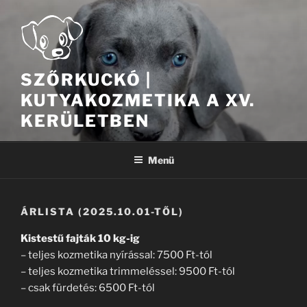
Tartalomhoz
SZŐRKUCKÓ |
KUTYAKOZMETIKA A XV.
KERÜLETBEN
Menü
ÁRLISTA (2025.10.01-TŐL)
Kistestű fajták 10 kg-ig
– teljes kozmetika nyírással: 7500 Ft-tól
– teljes kozmetika trimmeléssel: 9500 Ft-tól
– csak fürdetés: 6500 Ft-tól