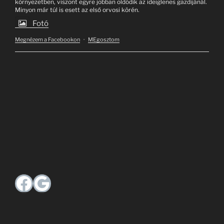
környezetben, viszont egyre jobban oldódik az ideiglenes gazdijánál.
Minyon már túl is esett az első orvosi körén.
Fotó
Megnézem a Facebookon
·
MEgosztom
Facebook
Google