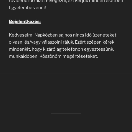
rövidebb idő alatt elvégezni, ezt kérjük minden esetben
figyelembe venni!
Bejelentkezés:
Kedveseim! Napközben sajnos nincs idő üzeneteket
olvasni és/vagy válaszolni rájuk. Ezért szépen kérek
mindenkit, hogy kizárólag telefonon egyeztessünk,
munkaidőben! Köszönöm megértéseteket.